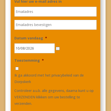
Vul hier uw e-mail adres in
E-
mailadre
invoeren
E-
mailadre
bevestig
Datum vandaag
*
Toestemming
*
Ik ga akkoord met het privacybeleid van de
Dorpskerk
Controleer a.u.b. alle gegevens, daarna kunt u op
VERZENDEN klikken om uw bestelling te
verzenden.