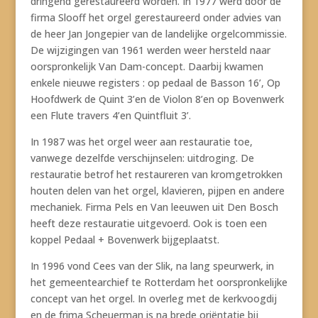
dringend gerestaureerd worden. In 1977 werd door de
firma Slooff het orgel gerestaureerd onder advies van
de heer Jan Jongepier van de landelijke orgelcommissie.
De wijzigingen van 1961 werden weer hersteld naar
oorspronkelijk Van Dam-concept. Daarbij kwamen
enkele nieuwe registers : op pedaal de Basson 16’, Op
Hoofdwerk de Quint 3’en de Violon 8’en op Bovenwerk
een Flute travers 4’en Quintfluit 3’.
In 1987 was het orgel weer aan restauratie toe,
vanwege dezelfde verschijnselen: uitdroging. De
restauratie betrof het restaureren van kromgetrokken
houten delen van het orgel, klavieren, pijpen en andere
mechaniek. Firma Pels en Van leeuwen uit Den Bosch
heeft deze restauratie uitgevoerd. Ook is toen een
koppel Pedaal + Bovenwerk bijgeplaatst.
In 1996 vond Cees van der Slik, na lang speurwerk, in
het gemeentearchief te Rotterdam het oorspronkelijke
concept van het orgel. In overleg met de kerkvoogdij
en de frima Scheuerman is na brede oriëntatie bij