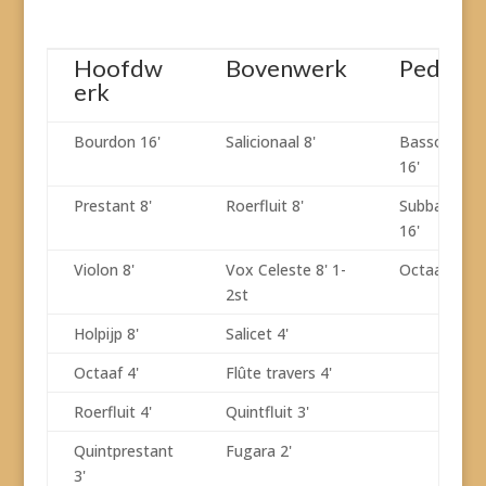
Hoofdw
Bovenwerk
Pedaal
erk
Bourdon 16'
Salicionaal 8'
Basson
16'
Prestant 8'
Roerfluit 8'
Subbas
16'
Violon 8'
Vox Celeste 8' 1-
Octaaf 8'
2st
Holpijp 8'
Salicet 4'
Octaaf 4'
Flûte travers 4'
Roerfluit 4'
Quintfluit 3'
Quintprestant
Fugara 2'
3'