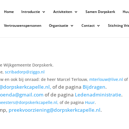
Home
Introductie
Activiteiten
Samen Dorpskerk
Hu
Vertrouwenspersonen
Organisatie
Contact
Stichting Vr
de Wijkgemeente Dorpskerk.
de,
scribadorp@ziggo.nl
uw en ook bij onraad: de heer Marcel Terlouw,
mterlouw@live.nl
of
@dorpskerkcapelle.nl,
of de pagina
Bijdragen
.
soenda@gmail.com
of de pagina
Ledenadministratie
.
eesters@dorpskerkcapelle.nl,
of de pagina
Huur
.
omp,
preekvoorziening@dorpskerkcapelle.nl
.