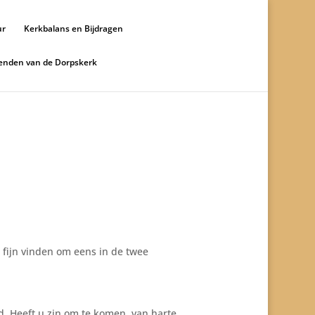
ur
Kerkbalans en Bijdragen
ienden van de Dorpskerk
t fijn vinden om eens in de twee
d. Heeft u zin om te komen, van harte