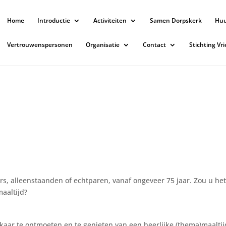
Home
Introductie
Activiteiten
Samen Dorpskerk
Hu
Vertrouwenspersonen
Organisatie
Contact
Stichting Vr
ers, alleenstaanden of echtparen, vanaf ongeveer 75 jaar. Zou u he
aaltijd?
kaar te ontmoeten en te genieten van een heerlijke (thema)maaltij