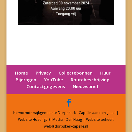
Home
Privacy
Collectebonnen
Huur
Bijdragen
YouTube
Routebeschrijving
Contactgegevens
Nieuwsbrief
Hervormde wijkgemeente Dorpskerk - Capelle aan den IJssel |
Website Hosting: ISI Media - Den Haag | Website beheer:
web@dorpskerkcapelle.nl