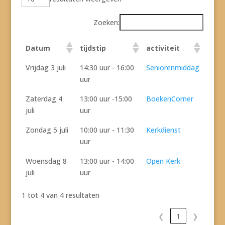
Zoeken:
Datum
tijdstip
activiteit
Vrijdag 3 juli
14:30 uur - 16:00
Seniorenmiddag
uur
Zaterdag 4
13:00 uur -15:00
BoekenCorner
juli
uur
Zondag 5 juli
10:00 uur - 11:30
Kerkdienst
uur
Woensdag 8
13:00 uur - 14:00
Open Kerk
juli
uur
1 tot 4 van 4 resultaten
❮
1
❯