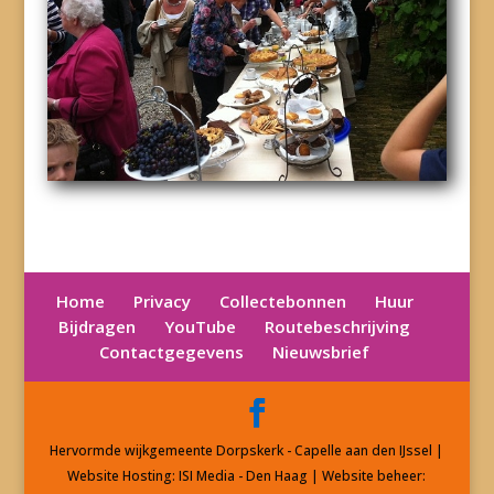
Home
Privacy
Collectebonnen
Huur
Bijdragen
YouTube
Routebeschrijving
Contactgegevens
Nieuwsbrief
Hervormde wijkgemeente Dorpskerk - Capelle aan den IJssel |
Website Hosting: ISI Media - Den Haag | Website beheer: